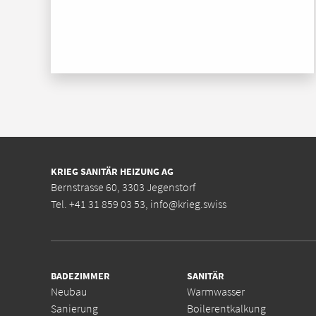
KRIEG SANITÄR HEIZUNG AG
Bernstrasse 60, 3303 Jegenstorf
Tel.
+41 31 859 03 53
,
info@krieg.swiss
BADEZIMMER
SANITÄR
Neubau
Warmwasser
Sanierung
Boilerentkalkung