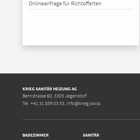
Onlineanfrage für Richtofferten
KRIEG SANITÄR HEIZUNG AG
Bernstrasse 60, 3303 Jegenstorf
Tel.
+41 31 859 03 53
,
info@krieg.swiss
BADEZIMMER
SANITÄR