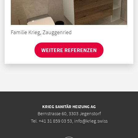
Familie Krieg, Zauggenried
WEITERE REFERENZEN
KRIEG SANITÄR HEIZUNG AG
Bernstrasse 60, 3303 Jegenstorf
Tel.
+41 31 859 03 53
,
info@krieg.swiss